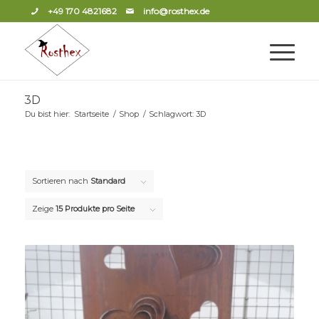
+49 170 4821682
info@rosthex.de
3D
Du bist hier:
Startseite
/
Shop
/
Schlagwort: 3D
Sortieren nach
Standard
Zeige
15 Produkte pro Seite