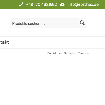
+49 170 4821682
info@rosthex.de
takt
Du bist hier:
Startseite
/
Termine