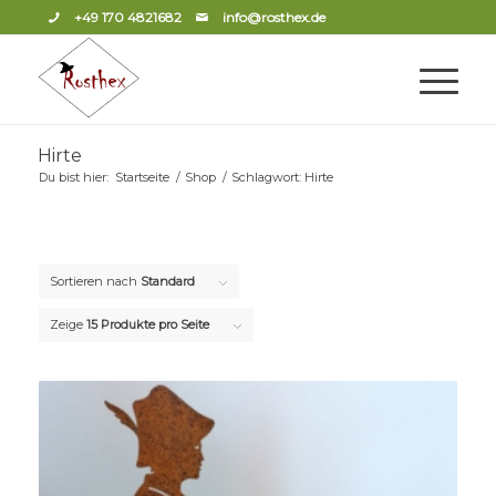
+49 170 4821682
info@rosthex.de
Hirte
Du bist hier:
Startseite
/
Shop
/
Schlagwort: Hirte
Sortieren nach
Standard
Zeige
15 Produkte pro Seite