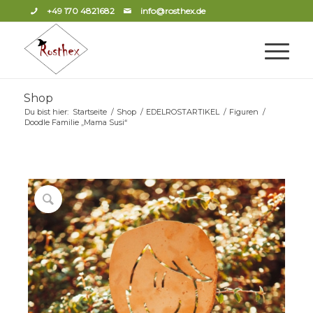
+49 170 4821682
info@rosthex.de
Shop
Du bist hier:
Startseite
/
Shop
/
EDELROSTARTIKEL
/
Figuren
/
Doodle Familie „Mama Susi“