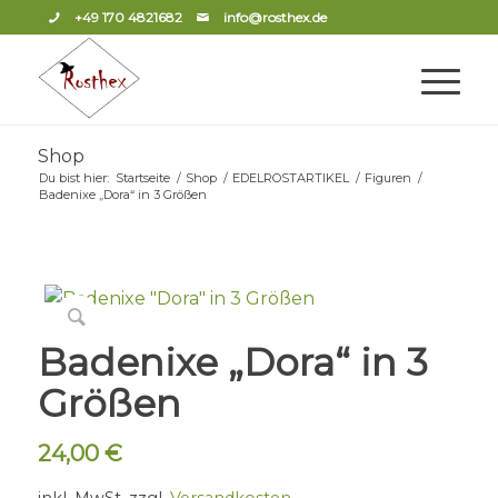
+49 170 4821682
info@rosthex.de
Shop
Du bist hier:
Startseite
/
Shop
/
EDELROSTARTIKEL
/
Figuren
/
Badenixe „Dora“ in 3 Größen
Badenixe „Dora“ in 3
Größen
24,00
€