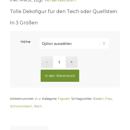
inkl. MwSt.
zzgl.
Versandkosten
Tolle Dekofigur für den Teich oder Quellstein.
In 3 Größen
Höhe
In den Warenkorb
Artikelnummer:
n. v.
Kategorie:
Figuren
Schlagwörter:
Baden
,
Frau
,
Schwimmerin
,
Teich