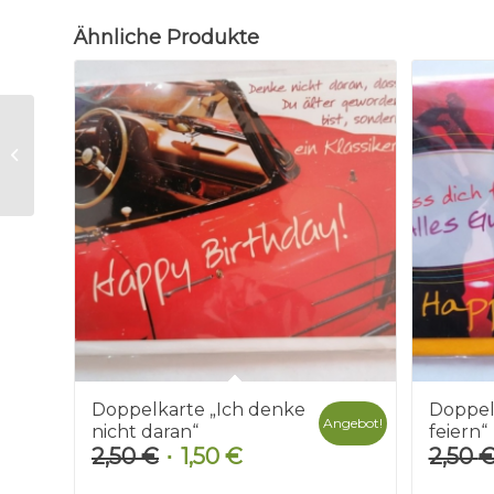
Ähnliche Produkte
Doppelkarte „Alles
Liebe zum
Geburtstag“
Doppelkarte „Ich denke
Doppelk
Angebot!
nicht daran“
feiern“
2,50
€
1,50
€
2,50
Ursprünglicher
Aktueller
Preis
Preis