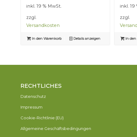
war:
ist:
inkl. 19 % MwSt.
inkl. 1
2,50 €
1,50 €.
zzgl.
zzgl.
Versandkosten
Versan
In den Warenkorb
Details anzeigen
In den
RECHTLICHES
Datenschutz
Impressum
Cookie-Richtlinie (EU)
Allgemeine Geschäftsbedingungen