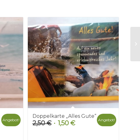
Doppelkarte „Alles Gute“
Angebot!
Angebot!
2,50
€
1,50
€
Ursprünglicher
Aktueller
r
Preis
Preis
war:
ist: