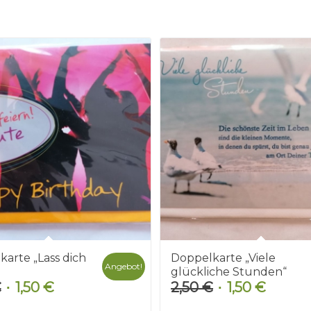
arte „Lass dich
Doppelkarte „Viele
Angebot!
glückliche Stunden“
€
1,50
€
2,50
€
1,50
€
Ursprünglicher
Aktueller
Ursprünglicher
Aktuelle
Preis
Preis
Preis
Preis