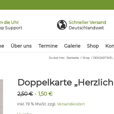
 die Uhr
Schneller Versand
pp Support
Deutschlandweit
me
Über uns
Termine
Galerie
Shop
Kon
Du bist hier:
Startseite
/
Shop
/
DEKOARTIKEL
Doppelkarte „Herzlic
2,50
€
1,50
€
Ursprünglicher
Aktueller
Preis
Preis
inkl. 19 % MwSt.
zzgl.
Versandkosten
war:
ist:
2,50 €
1,50 €.