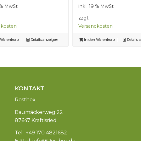
war:
ist:
war:
ist:
9 % MwSt.
inkl. 19 % MwSt.
2,50 €
1,50 €.
2,50 €
1,50 €.
zzgl.
dkosten
Versandkosten
 Warenkorb
Details anzeigen
In den Warenkorb
Details 
KONTAKT
Rosthex
Baumäckerweg 22
87647 Kraftisried
Tel.: +49 170 4821682
E-Mail:
info@Rosthex.de