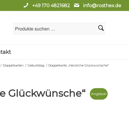
+49 170 4821682
info@rosthex.de
takt
/
Doppelkarten
/
Geburtstag
/
Doppelkarte „Herzliche Glückwünsche“
he Glückwünsche“
Angebot!