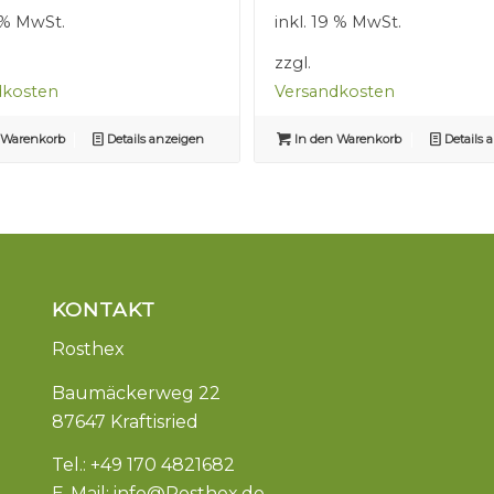
war:
ist:
war:
ist:
9 % MwSt.
inkl. 19 % MwSt.
2,50 €
1,50 €.
2,50 €
1,50 €.
zzgl.
dkosten
Versandkosten
 Warenkorb
Details anzeigen
In den Warenkorb
Details 
KONTAKT
Rosthex
Baumäckerweg 22
87647 Kraftisried
Tel.: +49 170 4821682
E-Mail:
info@Rosthex.de