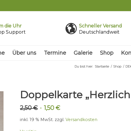
 die Uhr
Schneller Versand
pp Support
Deutschlandweit
me
Über uns
Termine
Galerie
Shop
Kon
Du bist hier:
Startseite
/
Shop
/
DE
Doppelkarte „Herzlich
2,50
€
1,50
€
Ursprünglicher
Aktueller
Preis
Preis
inkl. 19 % MwSt.
zzgl.
Versandkosten
war:
ist:
2,50 €
1,50 €.