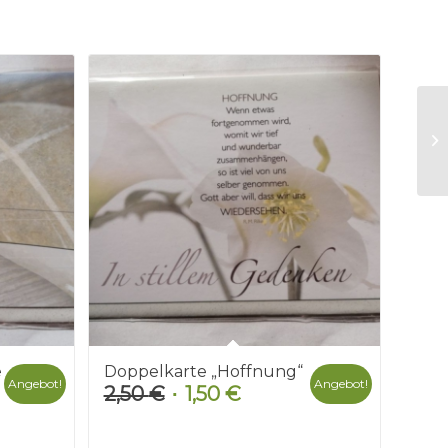
e
Doppelkarte „Hoffnung“
Angebot!
Angebot!
2,50
€
1,50
€
Ursprünglicher
Aktueller
r
Preis
Preis
war:
ist: