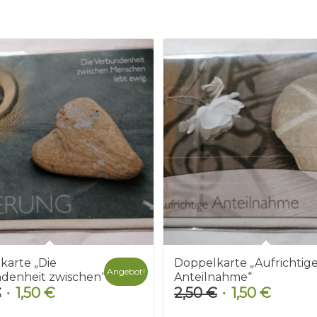
karte „Die
Doppelkarte „Aufrichtig
Angebot!
denheit zwischen“
Anteilnahme“
€
1,50
€
2,50
€
1,50
€
Ursprünglicher
Aktueller
Ursprünglicher
Aktuelle
Preis
Preis
Preis
Preis