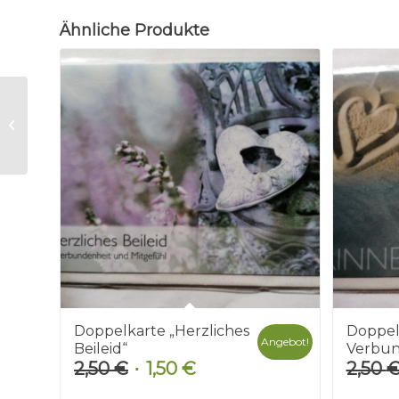
Ähnliche Produkte
Doppelkarte
„Aufrichtige
Anteilnahme“
Doppelkarte „Herzliches
Doppel
Angebot!
Beileid“
Verbun
2,50
€
1,50
€
2,50
Ursprünglicher
Aktueller
Preis
Preis