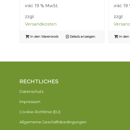
war:
ist:
inkl. 19 % MwSt.
inkl. 1
2,50 €
1,50 €.
zzgl.
zzgl.
Versandkosten
Versan
In den Warenkorb
Details anzeigen
In den
RECHTLICHES
Datenschutz
Impressum
Cookie-Richtlinie (EU)
Allgemeine Geschäftsbedingungen