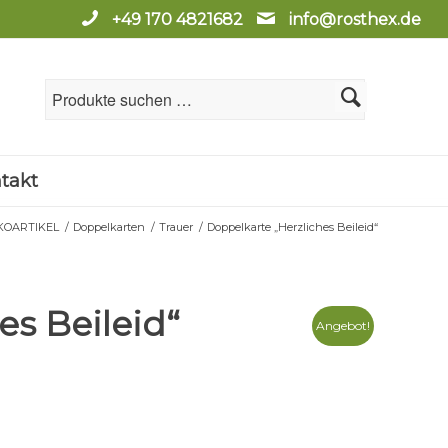
+49 170 4821682
info@rosthex.de
takt
KOARTIKEL
/
Doppelkarten
/
Trauer
/
Doppelkarte „Herzliches Beileid“
es Beileid“
Angebot!