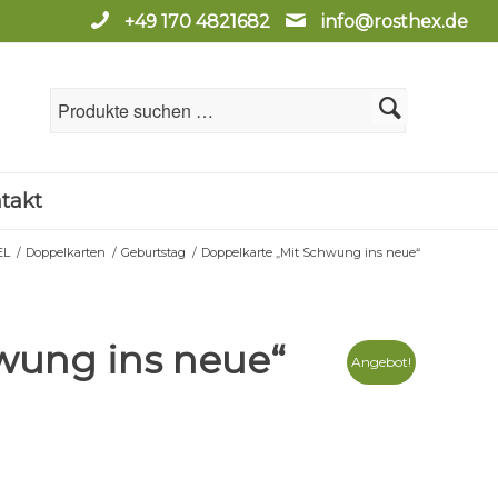
+49 170 4821682
info@rosthex.de
takt
EL
/
Doppelkarten
/
Geburtstag
/
Doppelkarte „Mit Schwung ins neue“
wung ins neue“
Angebot!