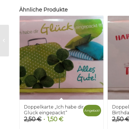
Ähnliche Produkte
Doppelkarte „Drei
gute Wünsche“
Doppelkarte „Ich habe dir
Doppel
Angebot!
Glück eingepackt“
Birthda
2,50
€
1,50
€
2,50
Ursprünglicher
Aktueller
Preis
Preis