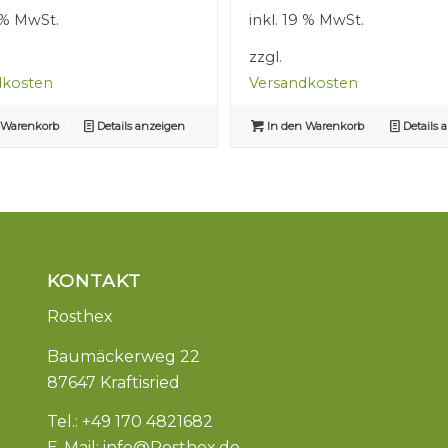
war:
ist:
war:
ist:
9 % MwSt.
inkl. 19 % MwSt.
2,50 €
1,50 €.
2,50 €
1,50 €.
zzgl.
dkosten
Versandkosten
 Warenkorb
Details anzeigen
In den Warenkorb
Details 
KONTAKT
Rosthex
Baumäckerweg 22
87647 Kraftisried
Tel.: +49 170 4821682
E-Mail:
info@Rosthex.de