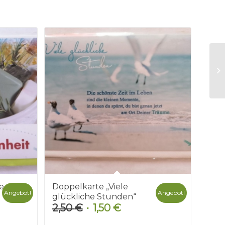
e
Doppelkarte „Viele
Angebot!
Angebot!
glückliche Stunden“
2,50
€
1,50
€
r
Ursprünglicher
Aktueller
Preis
Preis