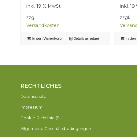
war:
ist:
inkl. 19 % MwSt.
inkl. 1
2,50 €
1,50 €.
zzgl.
zzgl.
Versandkosten
Versan
In den Warenkorb
Details anzeigen
In den
RECHTLICHES
Datenschutz
Impressum
Cookie-Richtlinie (EU)
Allgemeine Geschäftsbedingungen