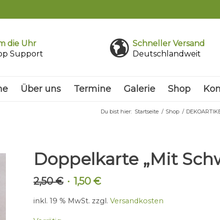
 die Uhr
Schneller Versand
pp Support
Deutschlandweit
me
Über uns
Termine
Galerie
Shop
Kon
Du bist hier:
Startseite
/
Shop
/
DEKOARTIK
Doppelkarte „Mit Sch
2,50
€
1,50
€
Ursprünglicher
Aktueller
Preis
Preis
inkl. 19 % MwSt.
zzgl.
Versandkosten
war:
ist:
2,50 €
1,50 €.