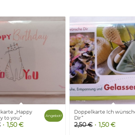
karte „Happy
Doppelkarte Ich wünsch
Angebot!
y to you“
Dir“
€
1,50
€
2,50
€
1,50
€
Ursprünglicher
Aktueller
Ursprünglicher
Aktuelle
Preis
Preis
Preis
Preis