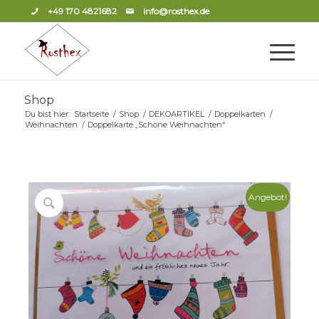
+49 170 4821682
info@rosthex.de
Shop
Du bist hier:
Startseite
/
Shop
/
DEKOARTIKEL
/
Doppelkarten
/
Weihnachten
/
Doppelkarte „Schöne Weihnachten“
Angebot!