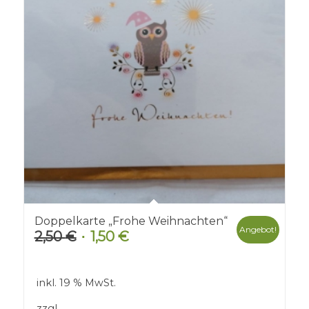
Doppelkarte „Frohe Weihnachten“
Angebot!
2,50
€
1,50
€
Ursprünglicher
Aktueller
Preis
Preis
war:
ist:
inkl. 19 % MwSt.
2,50 €
1,50 €.
zzgl.