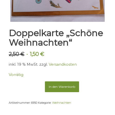
Doppelkarte „Schöne
Weihnachten“
2,50
€
1,50
€
Ursprünglicher
Aktueller
Preis
Preis
inkl. 19 % MwSt.
zzgl.
Versandkosten
war:
ist:
2,50 €
1,50 €.
Vorrätig
In den Warenkorb
Artikelnummer:
6950
Kategorie:
Weihnachten