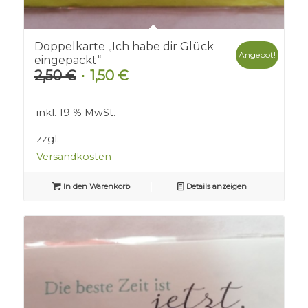
Doppelkarte „Ich habe dir Glück
Angebot!
eingepackt“
2,50
€
1,50
€
Ursprünglicher
Aktueller
Preis
Preis
war:
ist:
inkl. 19 % MwSt.
2,50 €
1,50 €.
zzgl.
Versandkosten
In den Warenkorb
Details anzeigen