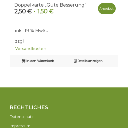
Doppelkarte „Gute Besserung“
Angebot!
2,50
€
1,50
€
Ursprünglicher
Aktueller
Preis
Preis
war:
ist:
inkl. 19 % MwSt.
2,50 €
1,50 €.
zzgl.
Versandkosten
In den Warenkorb
Details anzeigen
RECHTLICHES
Datenschutz
Impressum