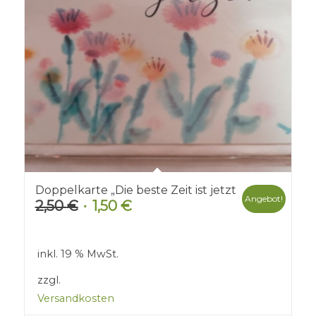
Doppelkarte „Die beste Zeit ist jetzt
Angebot!
2,50
€
1,50
€
Ursprünglicher
Aktueller
Preis
Preis
war:
ist:
inkl. 19 % MwSt.
2,50 €
1,50 €.
zzgl.
Versandkosten