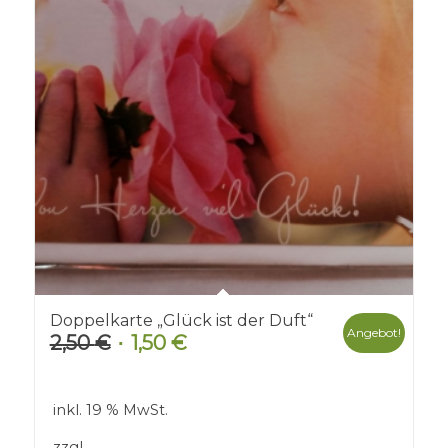
Doppelkarte „Glück ist der Duft“
Angebot!
2,50
€
1,50
€
Ursprünglicher
Aktueller
Preis
Preis
war:
ist:
inkl. 19 % MwSt.
2,50 €
1,50 €.
zzgl.