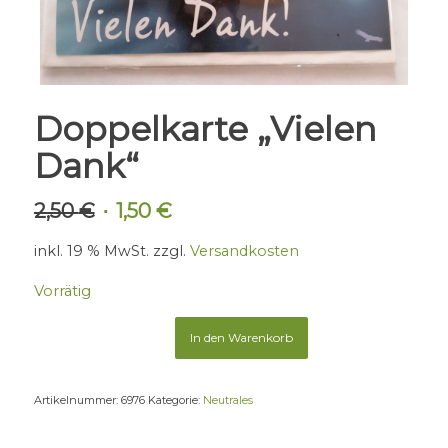
Doppelkarte „Vielen
Dank“
2,50
€
1,50
€
Ursprünglicher
Aktueller
Preis
Preis
inkl. 19 % MwSt.
zzgl.
Versandkosten
war:
ist:
2,50 €
1,50 €.
Vorrätig
In den Warenkorb
Artikelnummer:
6976
Kategorie:
Neutrales