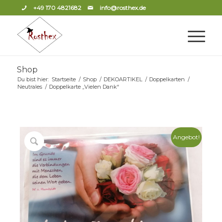
+49 170 4821682
info@rosthex.de
Shop
Du bist hier:
Startseite
/
Shop
/
DEKOARTIKEL
/
Doppelkarten
/
Neutrales
/
Doppelkarte „Vielen Dank“
Angebot!