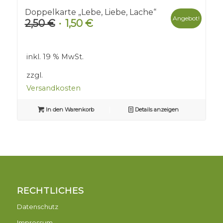
Doppelkarte „Lebe, Liebe, Lache“
Angebot!
2,50
€
1,50
€
Ursprünglicher
Aktueller
Preis
Preis
war:
ist:
inkl. 19 % MwSt.
2,50 €
1,50 €.
zzgl.
Versandkosten
In den Warenkorb
Details anzeigen
RECHTLICHES
Datenschutz
Impressum