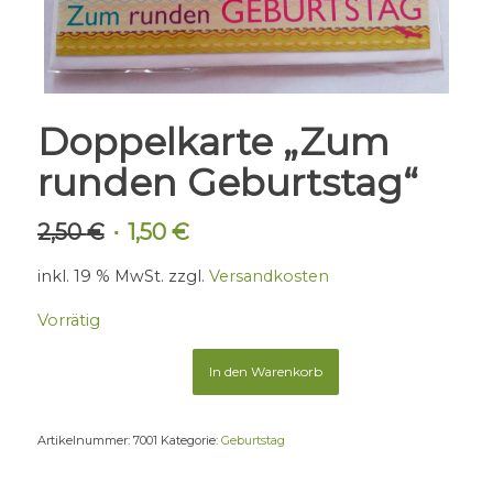
Doppelkarte „Zum
runden Geburtstag“
2,50
€
1,50
€
Ursprünglicher
Aktueller
Preis
Preis
inkl. 19 % MwSt.
zzgl.
Versandkosten
war:
ist:
2,50 €
1,50 €.
Vorrätig
In den Warenkorb
Artikelnummer:
7001
Kategorie:
Geburtstag