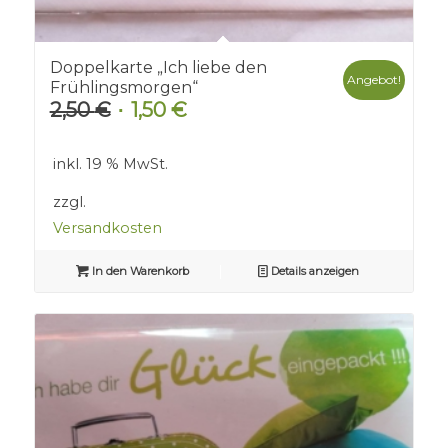
Doppelkarte „Ich liebe den
Angebot!
Frühlingsmorgen“
2,50
€
1,50
€
Ursprünglicher
Aktueller
Preis
Preis
war:
ist:
inkl. 19 % MwSt.
2,50 €
1,50 €.
zzgl.
Versandkosten
In den Warenkorb
Details anzeigen