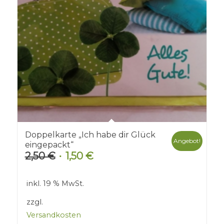
Doppelkarte „Ich habe dir Glück
Angebot!
eingepackt“
2,50
€
1,50
€
Ursprünglicher
Aktueller
Preis
Preis
war:
ist:
inkl. 19 % MwSt.
2,50 €
1,50 €.
zzgl.
Versandkosten