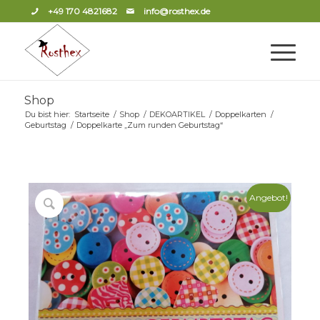
+49 170 4821682
info@rosthex.de
Shop
Du bist hier:
Startseite
/
Shop
/
DEKOARTIKEL
/
Doppelkarten
/
Geburtstag
/
Doppelkarte „Zum runden Geburtstag“
Angebot!