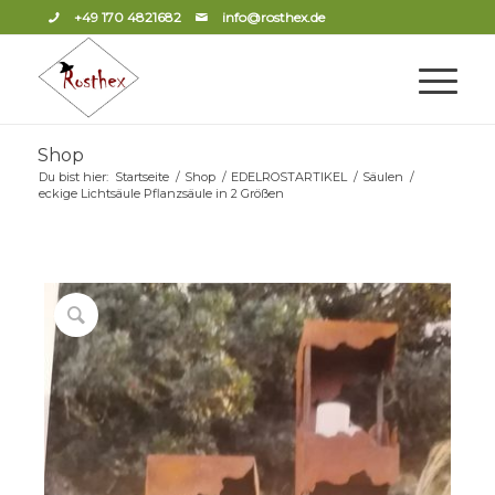
+49 170 4821682
info@rosthex.de
Shop
Du bist hier:
Startseite
/
Shop
/
EDELROSTARTIKEL
/
Säulen
/
eckige Lichtsäule Pflanzsäule in 2 Größen