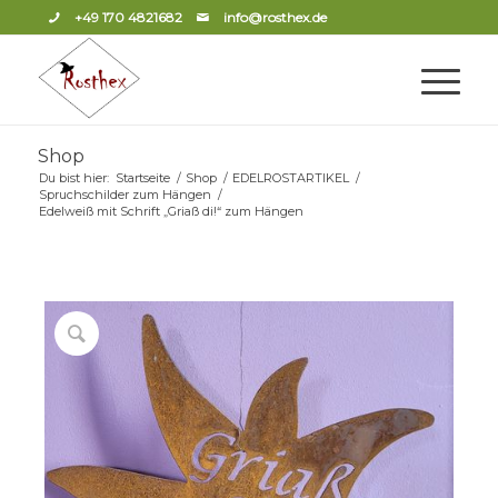
+49 170 4821682
info@rosthex.de
Shop
Du bist hier:
Startseite
/
Shop
/
EDELROSTARTIKEL
/
Spruchschilder zum Hängen
/
Edelweiß mit Schrift „Griaß di!“ zum Hängen