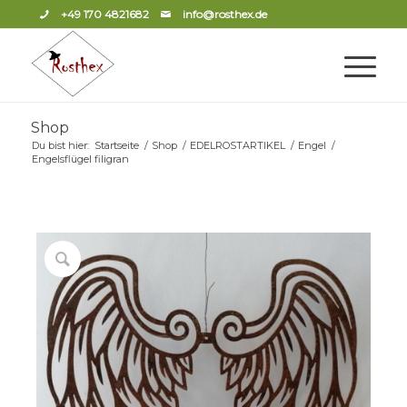
+49 170 4821682
info@rosthex.de
Shop
Du bist hier:
Startseite
/
Shop
/
EDELROSTARTIKEL
/
Engel
/
Engelsflügel filigran