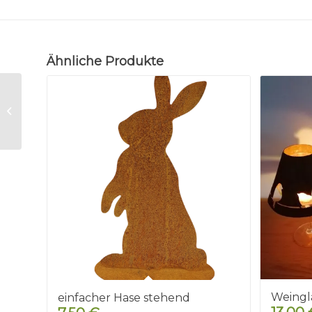
Ähnliche Produkte
Grillstecker
Getränkehalter
„Prost“
Weingla
einfacher Hase stehend