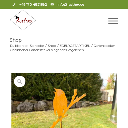
+49 170 4821682
info@rosthex.de
Shop
Du bist hier:
Startseite
/
Shop
/
EDELROSTARTIKEL
/
Gartenstecker
/
halbhoher Gartenstecker singendes Vögelchen