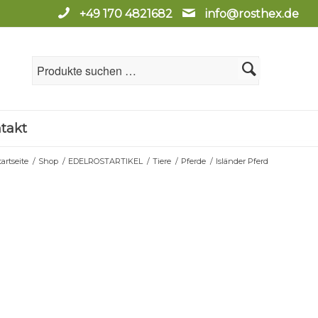
+49 170 4821682
info@rosthex.de
takt
tartseite
/
Shop
/
EDELROSTARTIKEL
/
Tiere
/
Pferde
/
Isländer Pferd