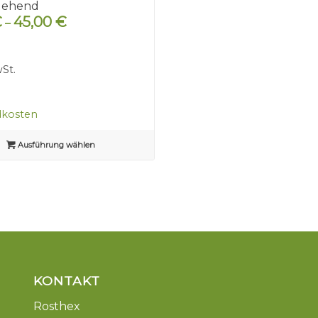
gehend
€
45,00
€
–
wSt.
dkosten
Ausführung wählen
KONTAKT
Rosthex