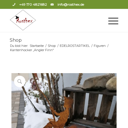
+49 170 4821682
info@rosthex.de
Shop
Du bist hier:
Startseite
/
Shop
/
EDELROSTARTIKEL
/
Figuren
/
Kantenhocker „Angler Finn“