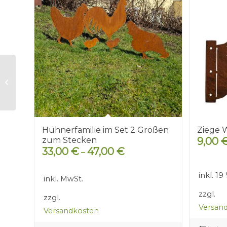
Kuh Liselotte
Hühnerfamilie im Set 2 Größen
Ziege 
zum Stecken
9,00
33,00
€
47,00
€
–
inkl. 1
inkl. MwSt.
zzgl.
zzgl.
Versan
Versandkosten