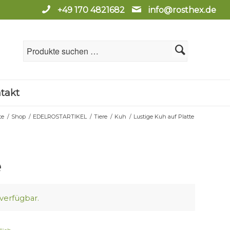
+49 170 4821682
info@rosthex.de
takt
te
/
Shop
/
EDELROSTARTIKEL
/
Tiere
/
Kuh
/
Lustige Kuh auf Platte
e
 verfügbar.