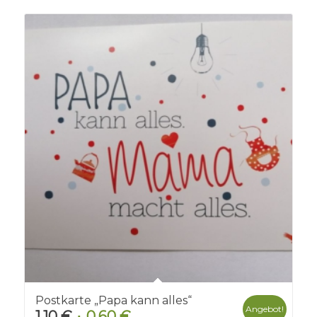
Postkarte „Papa kann alles“
Angebot!
1,10
€
0,60
€
Ursprünglicher
Aktueller