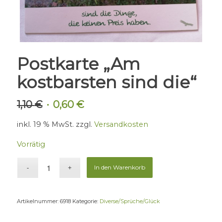
Postkarte „Am
kostbarsten sind die“
1,10
€
0,60
€
Ursprünglicher
Aktueller
Preis
Preis
inkl. 19 % MwSt.
zzgl.
Versandkosten
war:
ist:
1,10 €
0,60 €.
Vorrätig
In den Warenkorb
Artikelnummer:
6918
Kategorie:
Diverse/Sprüche/Glück