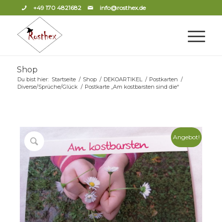
+49 170 4821682
info@rosthex.de
Shop
Du bist hier:
Startseite
/
Shop
/
DEKOARTIKEL
/
Postkarten
/
Diverse/Sprüche/Glück
/
Postkarte „Am kostbarsten sind die“
Angebot!