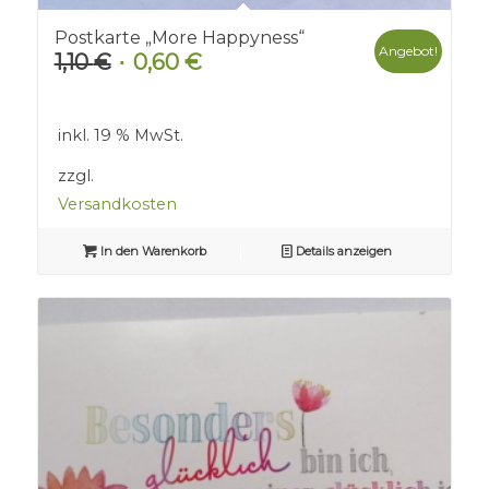
Postkarte „More Happyness“
Angebot!
1,10
€
0,60
€
Ursprünglicher
Aktueller
Preis
Preis
war:
ist:
inkl. 19 % MwSt.
1,10 €
0,60 €.
zzgl.
Versandkosten
In den Warenkorb
Details anzeigen