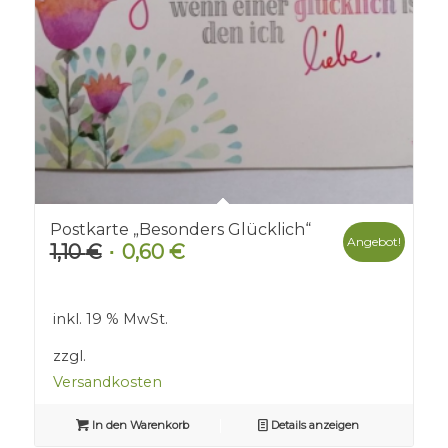
Postkarte „Besonders Glücklich“
Angebot!
1,10
€
0,60
€
Ursprünglicher
Aktueller
Preis
Preis
war:
ist:
inkl. 19 % MwSt.
1,10 €
0,60 €.
zzgl.
Versandkosten
In den Warenkorb
Details anzeigen