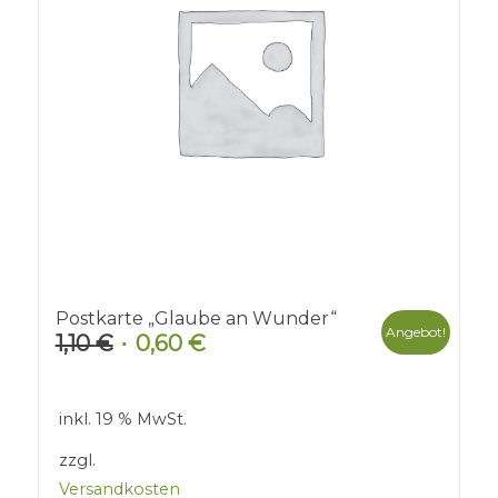
Postkarte „Glaube an Wunder“
Angebot!
1,10
€
0,60
€
Ursprünglicher
Aktueller
Preis
Preis
war:
ist:
inkl. 19 % MwSt.
1,10 €
0,60 €.
zzgl.
Versandkosten