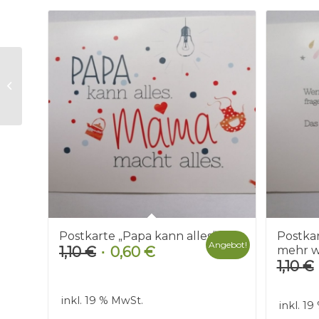
Postkarte „In mir
schlummert ein
Genie“
Postkarte „Papa kann alles“
Postkar
Angebot!
1,10
€
0,60
€
mehr w
Ursprünglicher
Aktueller
1,10
€
Preis
Preis
war:
ist:
inkl. 19 % MwSt.
1,10 €
0,60 €.
inkl. 1