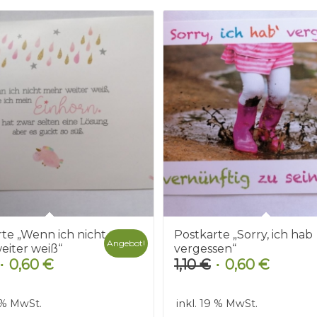
te „Wenn ich nicht
Postkarte „Sorry, ich hab
Angebot!
eiter weiß“
vergessen“
0,60
€
1,10
€
0,60
€
Ursprünglicher
Aktueller
Ursprünglicher
Aktuelle
Preis
Preis
Preis
Preis
war:
ist:
war:
ist:
9 % MwSt.
inkl. 19 % MwSt.
1,10 €
0,60 €.
1,10 €
0,60 €.