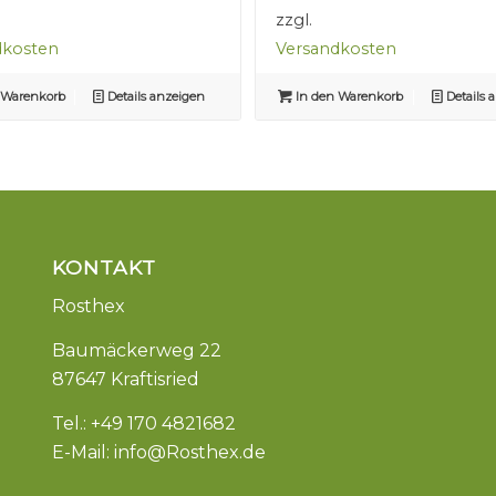
zzgl.
dkosten
Versandkosten
 Warenkorb
Details anzeigen
In den Warenkorb
Details 
KONTAKT
Rosthex
Baumäckerweg 22
87647 Kraftisried
Tel.: +49 170 4821682
E-Mail:
info@Rosthex.de