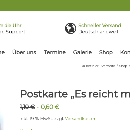
 die Uhr
Schneller Versand
pp Support
Deutschlandweit
me
Über uns
Termine
Galerie
Shop
Kon
Du bist hier:
Startseite
/
Shop
/
Postkarte „Es reicht mi
1,10
€
0,60
€
Ursprünglicher
Aktueller
Preis
Preis
inkl. 19 % MwSt.
zzgl.
Versandkosten
war:
ist:
1,10 €
0,60 €.