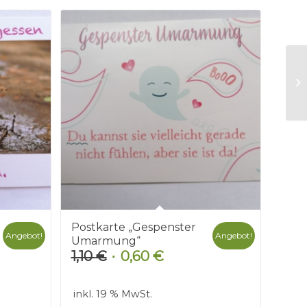
Postkarte „Gespenster
Angebot!
Angebot!
Umarmung“
1,10
€
0,60
€
r
Ursprünglicher
Aktueller
Preis
Preis
war:
ist:
inkl. 19 % MwSt.
1,10 €
0,60 €.