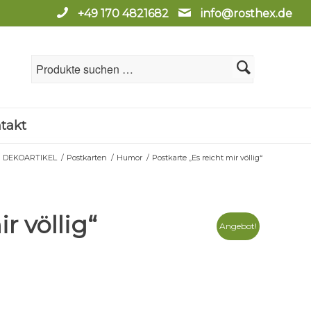
+49 170 4821682
info@rosthex.de
takt
DEKOARTIKEL
/
Postkarten
/
Humor
/
Postkarte „Es reicht mir völlig“
r völlig“
Angebot!