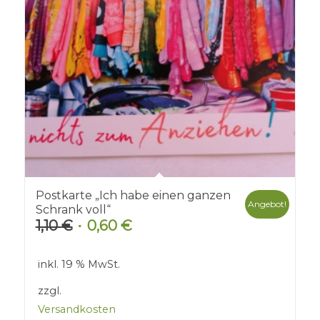
Postkarte „Ich habe einen ganzen
Angebot!
Schrank voll“
1,10
€
0,60
€
Ursprünglicher
Aktueller
Preis
Preis
war:
ist:
inkl. 19 % MwSt.
1,10 €
0,60 €.
zzgl.
Versandkosten