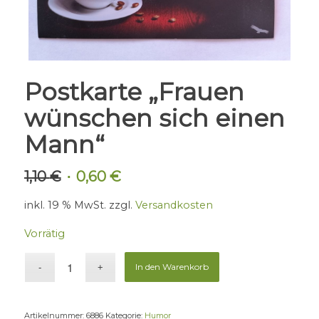
Postkarte „Frauen
wünschen sich einen
Mann“
1,10
€
0,60
€
Ursprünglicher
Aktueller
Preis
Preis
inkl. 19 % MwSt.
zzgl.
Versandkosten
war:
ist:
1,10 €
0,60 €.
Vorrätig
In den Warenkorb
Artikelnummer:
6886
Kategorie:
Humor