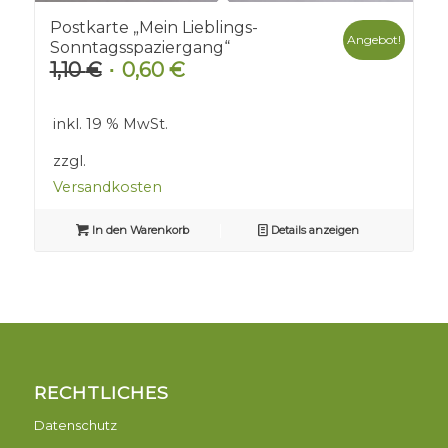
Postkarte „Mein Lieblings-
Angebot!
Sonntagsspaziergang“
1,10
€
0,60
€
Ursprünglicher
Aktueller
Preis
Preis
war:
ist:
inkl. 19 % MwSt.
1,10 €
0,60 €.
zzgl.
Versandkosten
In den Warenkorb
Details anzeigen
RECHTLICHES
Datenschutz