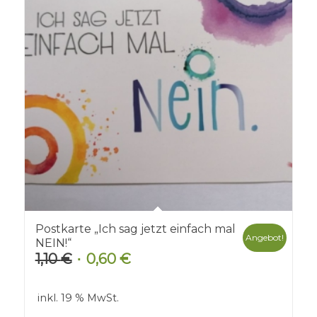
Postkarte „Ich sag jetzt einfach mal
Angebot!
NEIN!“
1,10
€
0,60
€
Ursprünglicher
Aktueller
Preis
Preis
war:
ist:
inkl. 19 % MwSt.
1,10 €
0,60 €.