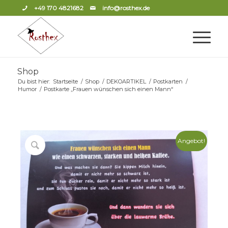
+49 170 4821682
info@rosthex.de
Shop
Du bist hier:
Startseite
/
Shop
/
DEKOARTIKEL
/
Postkarten
/
Humor
/
Postkarte „Frauen wünschen sich einen Mann“
Angebot!