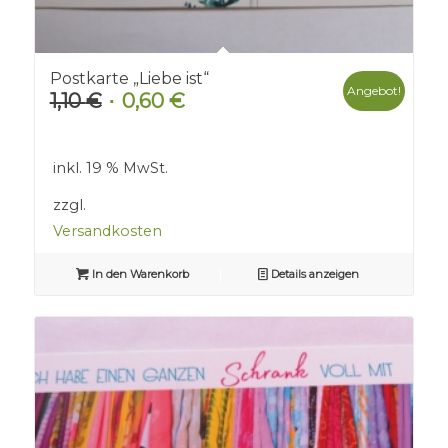
Postkarte „Liebe ist“
Angebot!
1,10
€
0,60
€
Ursprünglicher
Aktueller
Preis
Preis
war:
ist:
inkl. 19 % MwSt.
1,10 €
0,60 €.
zzgl.
Versandkosten
In den Warenkorb
Details anzeigen