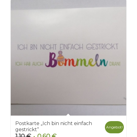
Postkarte „Ich bin nicht einfach
Angebot!
gestrickt“
1,10
€
0,60
€
Ursprünglicher
Aktueller