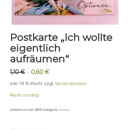
Postkarte „Ich wollte
eigentlich
aufräumen“
1,10
€
0,60
€
Ursprünglicher
Aktueller
Preis
Preis
inkl. 19 % MwSt.
zzgl.
Versandkosten
war:
ist:
1,10 €
0,60 €.
Nicht vorrätig
Artikelnummer:
6876
Kategorie:
Humor