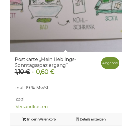
Postkarte „Mein Lieblings-
Angebot!
Sonntagsspaziergang“
1,10
€
0,60
€
Ursprünglicher
Aktueller
Preis
Preis
war:
ist:
inkl. 19 % MwSt.
1,10 €
0,60 €.
zzgl.
Versandkosten
In den Warenkorb
Details anzeigen