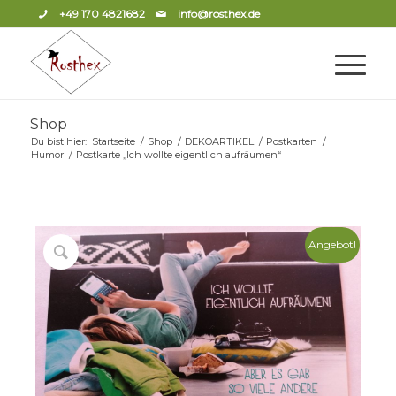
+49 170 4821682
info@rosthex.de
Shop
Du bist hier:
Startseite
/
Shop
/
DEKOARTIKEL
/
Postkarten
/
Humor
/
Postkarte „Ich wollte eigentlich aufräumen“
Angebot!