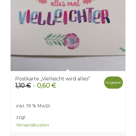
Postkarte „Vielleicht wird alles“
Angebot!
1,10
€
0,60
€
Ursprünglicher
Aktueller
Preis
Preis
war:
ist:
inkl. 19 % MwSt.
1,10 €
0,60 €.
zzgl.
Versandkosten