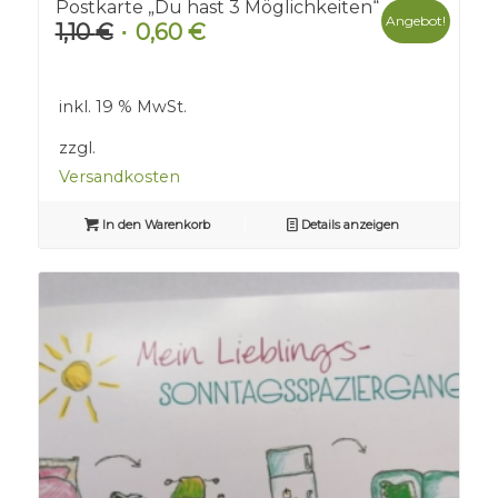
Postkarte „Du hast 3 Möglichkeiten“
Angebot!
1,10
€
0,60
€
Ursprünglicher
Aktueller
Preis
Preis
war:
ist:
inkl. 19 % MwSt.
1,10 €
0,60 €.
zzgl.
Versandkosten
In den Warenkorb
Details anzeigen