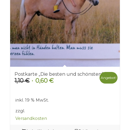
Postkarte „Die besten und schönsten“
Angebot!
1,10
€
0,60
€
Ursprünglicher
Aktueller
Preis
Preis
war:
ist:
inkl. 19 % MwSt.
1,10 €
0,60 €.
zzgl.
Versandkosten