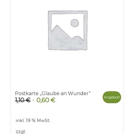
Postkarte „Glaube an Wunder“
Angebot!
1,10
€
0,60
€
Ursprünglicher
Aktueller
Preis
Preis
war:
ist:
inkl. 19 % MwSt.
1,10 €
0,60 €.
zzgl.