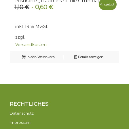
Postkarte „Träume sind die Grundlage“
Angebot!
1,10
€
0,60
€
Ursprünglicher
Aktueller
Preis
Preis
war:
ist:
inkl. 19 % MwSt.
1,10 €
0,60 €.
zzgl.
Versandkosten
In den Warenkorb
Details anzeigen
RECHTLICHES
Datenschutz
Impressum