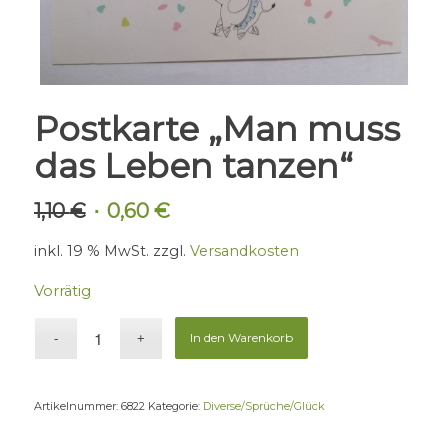
Postkarte „Man muss
das Leben tanzen“
1,10
€
0,60
€
Ursprünglicher
Aktueller
Preis
Preis
inkl. 19 % MwSt.
zzgl.
Versandkosten
war:
ist:
1,10 €
0,60 €.
Vorrätig
In den Warenkorb
Artikelnummer:
6822
Kategorie:
Diverse/Sprüche/Glück