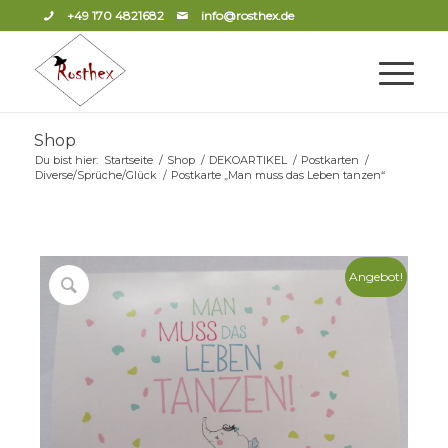
+49 170 4821682
info@rosthex.de
Shop
Du bist hier:
Startseite
/
Shop
/
DEKOARTIKEL
/
Postkarten
/
Diverse/Sprüche/Glück
/
Postkarte „Man muss das Leben tanzen“
Angebot!