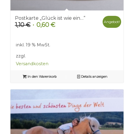
Postkarte „Glück ist wie ein…“
Angebot!
1,10
€
0,60
€
Ursprünglicher
Aktueller
Preis
Preis
war:
ist:
inkl. 19 % MwSt.
1,10 €
0,60 €.
zzgl.
Versandkosten
In den Warenkorb
Details anzeigen