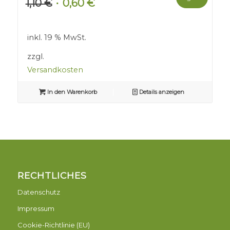
1,10
€
0,60
€
Ursprünglicher
Aktueller
Preis
Preis
war:
ist:
inkl. 19 % MwSt.
1,10 €
0,60 €.
zzgl.
Versandkosten
In den Warenkorb
Details anzeigen
RECHTLICHES
Datenschutz
Impressum
Cookie-Richtlinie (EU)