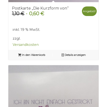
Postkarte „Die Kurzform von“
Angebot!
1,10
€
0,60
€
Ursprünglicher
Aktueller
Preis
Preis
war:
ist:
inkl. 19 % MwSt.
1,10 €
0,60 €.
zzgl.
Versandkosten
In den Warenkorb
Details anzeigen