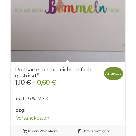
Postkarte „Ich bin nicht einfach
Angebot!
gestrickt“
1,10
€
0,60
€
Ursprünglicher
Aktueller
Preis
Preis
war:
ist:
inkl. 19 % MwSt.
1,10 €
0,60 €.
zzgl.
Versandkosten
In den Warenkorb
Details anzeigen