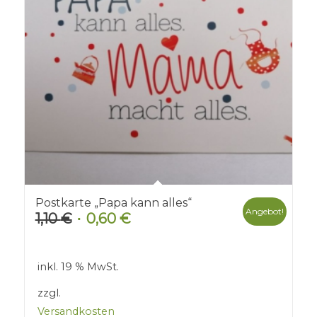
Postkarte „Papa kann alles“
Angebot!
1,10
€
0,60
€
Ursprünglicher
Aktueller
Preis
Preis
war:
ist:
inkl. 19 % MwSt.
1,10 €
0,60 €.
zzgl.
Versandkosten