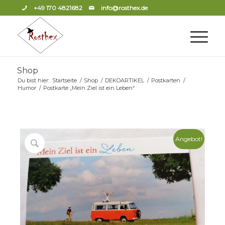
+49 170 4821682
info@rosthex.de
Shop
Du bist hier:
Startseite
/
Shop
/
DEKOARTIKEL
/
Postkarten
/
Humor
/
Postkarte „Mein Ziel ist ein Leben“
Angebot!