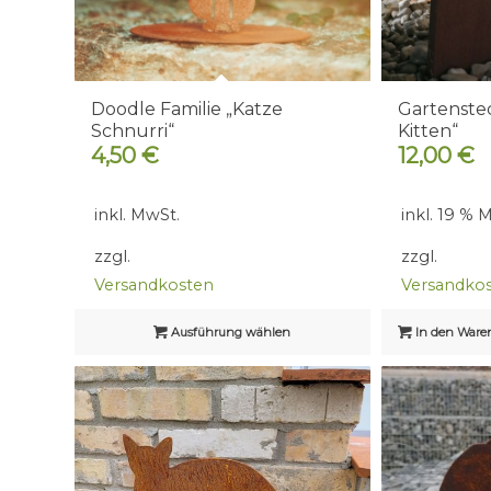
Doodle Familie „Katze
Gartenstec
Schnurri“
Kitten“
4,50
€
12,00
€
inkl. MwSt.
inkl. 19 % 
zzgl.
zzgl.
Versandkosten
Versandko
Ausführung wählen
In den Ware