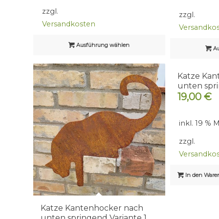
zzgl.
zzgl.
Versandkosten
Versandko
Ausführung wählen
Au
Katze Kan
unten spri
19,00
€
inkl. 19 % 
zzgl.
Versandko
In den Ware
Katze Kantenhocker nach
unten springend Variante 1