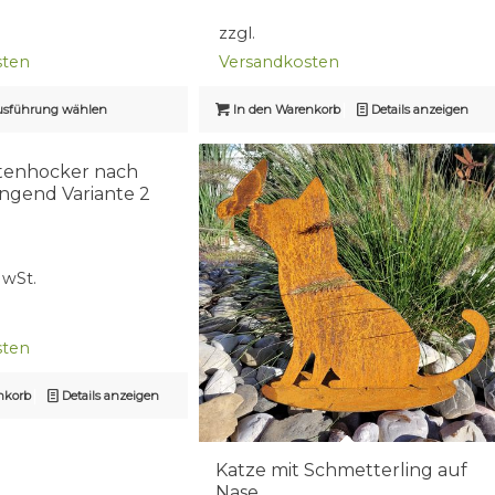
zzgl.
sten
Versandkosten
sführung wählen
In den Warenkorb
Details anzeigen
tenhocker nach
ngend Variante 2
MwSt.
sten
nkorb
Details anzeigen
Katze mit Schmetterling auf
Nase