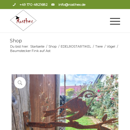
+49 170 4821682
info@rosthex.de
Shop
Du bist hier:
Startseite
/
Shop
/
EDELROSTARTIKEL
/
Tiere
/
Vögel
/
Baumstecker Fink auf Ast