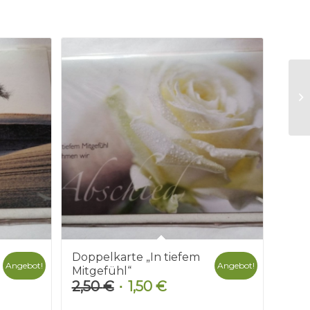
Doppelkarte „In tiefem
Angebot!
Angebot!
Mitgefühl“
2,50
€
1,50
€
r
Ursprünglicher
Aktueller
Preis
Preis