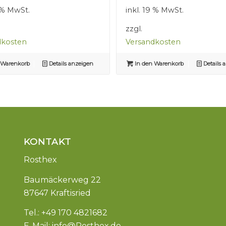
war:
ist:
war:
ist:
9 % MwSt.
inkl. 19 % MwSt.
2,50 €
1,50 €.
2,50 €
1,50 €.
zzgl.
dkosten
Versandkosten
 Warenkorb
Details anzeigen
In den Warenkorb
Details 
KONTAKT
Rosthex
Baumäckerweg 22
87647 Kraftisried
Tel.: +49 170 4821682
E-Mail:
info@Rosthex.de