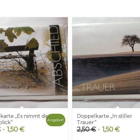
karte „Es nimmt der
Doppelkarte „In stiller
Angebot!
lick“
Trauer“
€
1,50
€
2,50
€
1,50
€
Ursprünglicher
Aktueller
Ursprünglicher
Aktuelle
Preis
Preis
Preis
Preis