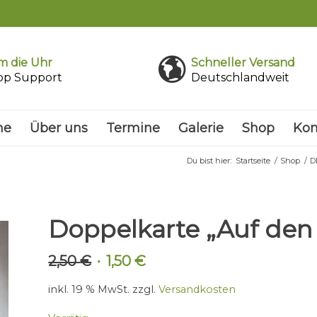
 die Uhr
Schneller Versand
pp Support
Deutschlandweit
me
Über uns
Termine
Galerie
Shop
Kon
Du bist hier:
Startseite
/
Shop
/
D
Doppelkarte „Auf den
2,50
€
1,50
€
Ursprünglicher
Aktueller
Preis
Preis
inkl. 19 % MwSt.
zzgl.
Versandkosten
war:
ist:
2,50 €
1,50 €.