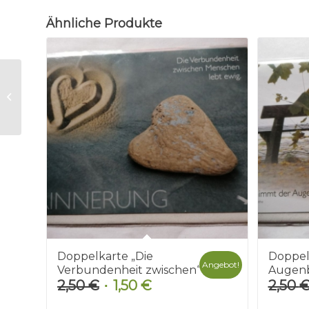
Ähnliche Produkte
Postkarte „Ich bin
nicht klein“
Doppelkarte „Die
Doppel
Angebot!
Verbundenheit zwischen“
Augenb
2,50
€
1,50
€
2,50
Ursprünglicher
Aktueller
Preis
Preis