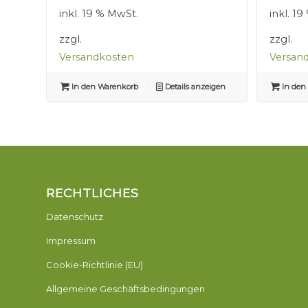
war:
ist:
inkl. 19 % MwSt.
inkl. 1
2,50 €
1,50 €.
zzgl.
zzgl.
Versandkosten
Versan
In den Warenkorb
Details anzeigen
In den
RECHTLICHES
Datenschutz
Impressum
Cookie-Richtlinie (EU)
Allgemeine Geschäftsbedingungen