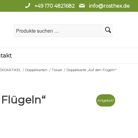
+49 170 4821682
info@rosthex.de
takt
EKOARTIKEL
/
Doppelkarten
/
Trauer
/
Doppelkarte „Auf den Flügeln“
 Flügeln“
Angebot!