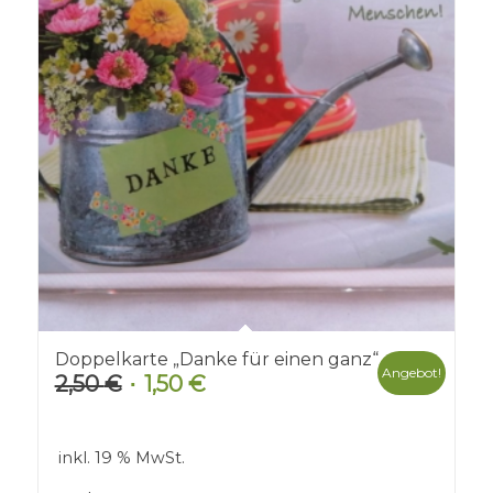
Doppelkarte „Danke für einen ganz“
Angebot!
2,50
€
1,50
€
Ursprünglicher
Aktueller
Preis
Preis
war:
ist:
inkl. 19 % MwSt.
2,50 €
1,50 €.