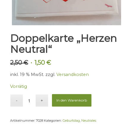
Doppelkarte „Herzen
Neutral“
2,50
€
1,50
€
Ursprünglicher
Aktueller
Preis
Preis
inkl. 19 % MwSt.
zzgl.
Versandkosten
war:
ist:
2,50 €
1,50 €.
Vorrätig
In den Warenkorb
Artikelnummer:
7028
Kategorien:
Geburtstag
,
Neutrales