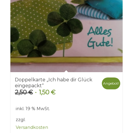
Doppelkarte „Ich habe dir Glück
Angebot!
eingepackt“
2,50
€
1,50
€
Ursprünglicher
Aktueller
Preis
Preis
war:
ist:
inkl. 19 % MwSt.
2,50 €
1,50 €.
zzgl.
Versandkosten