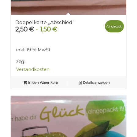
Doppelkarte „Abschied“
Angebot!
2,50
€
1,50
€
Ursprünglicher
Aktueller
Preis
Preis
war:
ist:
inkl. 19 % MwSt.
2,50 €
1,50 €.
zzgl.
Versandkosten
In den Warenkorb
Details anzeigen