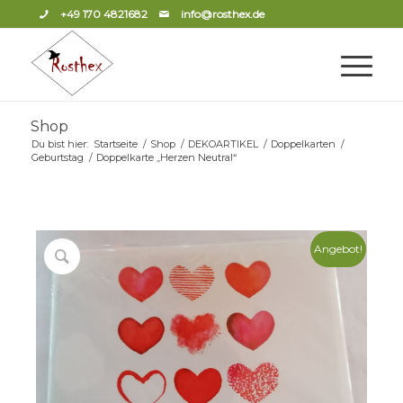
+49 170 4821682
info@rosthex.de
Shop
Du bist hier:
Startseite
/
Shop
/
DEKOARTIKEL
/
Doppelkarten
/
Geburtstag
/
Doppelkarte „Herzen Neutral“
Angebot!