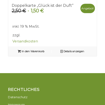
Doppelkarte „Glück ist der Duft“
Angebot!
2,50
€
1,50
€
Ursprünglicher
Aktueller
Preis
Preis
war:
ist:
inkl. 19 % MwSt.
2,50 €
1,50 €.
zzgl.
Versandkosten
In den Warenkorb
Details anzeigen
RECHTLICHES
Datenschutz
Impressum