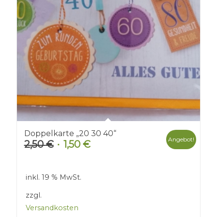
Doppelkarte „20 30 40“
Angebot!
2,50
€
1,50
€
Ursprünglicher
Aktueller
Preis
Preis
war:
ist:
inkl. 19 % MwSt.
2,50 €
1,50 €.
zzgl.
Versandkosten