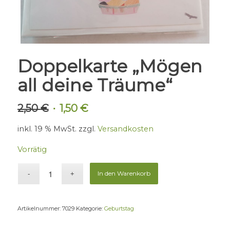
Doppelkarte „Mögen
all deine Träume“
2,50
€
1,50
€
Ursprünglicher
Aktueller
Preis
Preis
inkl. 19 % MwSt.
zzgl.
Versandkosten
war:
ist:
2,50 €
1,50 €.
Vorrätig
In den Warenkorb
Artikelnummer:
7029
Kategorie:
Geburtstag