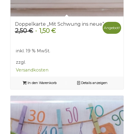
Doppelkarte „Mit Schwung ins neue“
Angebot!
2,50
€
1,50
€
Ursprünglicher
Aktueller
Preis
Preis
war:
ist:
inkl. 19 % MwSt.
2,50 €
1,50 €.
zzgl.
Versandkosten
In den Warenkorb
Details anzeigen