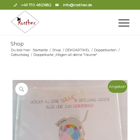
+49 170 4821682
info@rosthex.de
Shop
Du bist hier:
Startseite
/
Shop
/
DEKOARTIKEL
/
Doppelkarten
/
Geburtstag
/
Doppelkarte „Mögen all deine Träume“
Angebot!