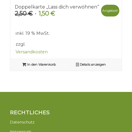
Doppelkarte „Lass dich verwöhnen“
Angebot!
2,50
€
1,50
€
Ursprünglicher
Aktueller
Preis
Preis
war:
ist:
inkl. 19 % MwSt.
2,50 €
1,50 €.
zzgl.
Versandkosten
In den Warenkorb
Details anzeigen
RECHTLICHES
Datenschutz
Impressum