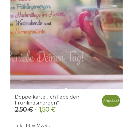
Doppelkarte „Ich liebe den
Angebot!
Frühlingsmorgen“
2,50
€
1,50
€
Ursprünglicher
Aktueller
Preis
Preis
war:
ist:
inkl. 19 % MwSt.
2,50 €
1,50 €.