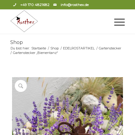
+49 170 4821682
info@rosthex.de
Shop
Du bist hier:
Startseite
/
Shop
/
EDELROSTARTIKEL
/
Gartenstecker
/
Gartenstecker „Bienentanz“