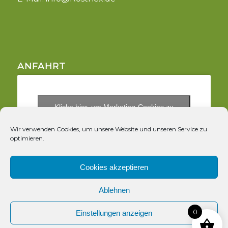
ANFAHRT
Klicke hier, um Marketing-Cookies zu
akzeptieren und diesen Inhalt zu aktivieren
Wir verwenden Cookies, um unsere Website und unseren Service zu
optimieren.
Cookies akzeptieren
Ablehnen
© Copyright - Rosthex
0
Einstellungen anzeigen
Kontakt