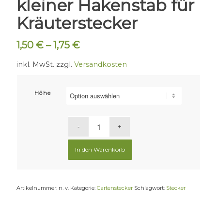
kleiner Hakenstab für
Kräuterstecker
1,50
€
–
1,75
€
inkl. MwSt.
zzgl.
Versandkosten
Höhe
In den Warenkorb
Artikelnummer:
n. v.
Kategorie:
Gartenstecker
Schlagwort:
Stecker