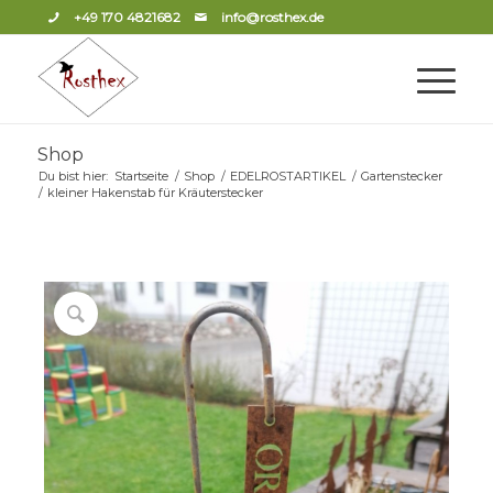
+49 170 4821682
info@rosthex.de
Shop
Du bist hier:
Startseite
/
Shop
/
EDELROSTARTIKEL
/
Gartenstecker
/
kleiner Hakenstab für Kräuterstecker