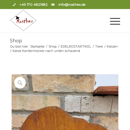
+49 170 4821682
info@rosthex.de
Shop
Du bist hier:
Startseite
/
Shop
/
EDELROSTARTIKEL
/
Tiere
/
Katzen
/
Katze Kantenhocker nach unten schauend