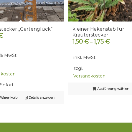
stecker „Gartenglück“
kleiner Hakenstab für
€
Kräuterstecker
1,50
€
1,75
€
–
9 % MwSt.
inkl. MwSt.
zzgl.
dkosten
Versandkosten
Sofort
Ausführung wählen
 Warenkorb
Details anzeigen