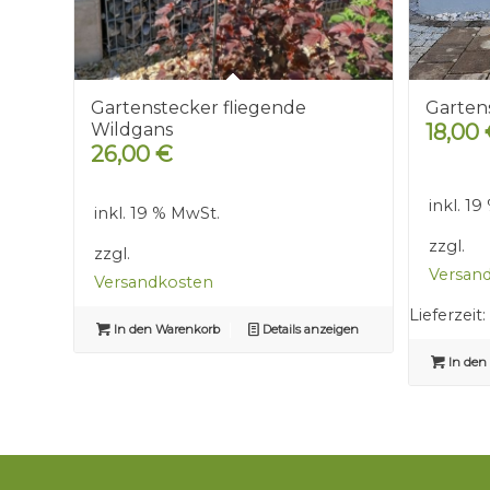
Gartenstecker fliegende
Garten
Wildgans
18,00
26,00
€
inkl. 1
inkl. 19 % MwSt.
zzgl.
zzgl.
Versan
Versandkosten
Lieferzeit:
In den Warenkorb
Details anzeigen
In den