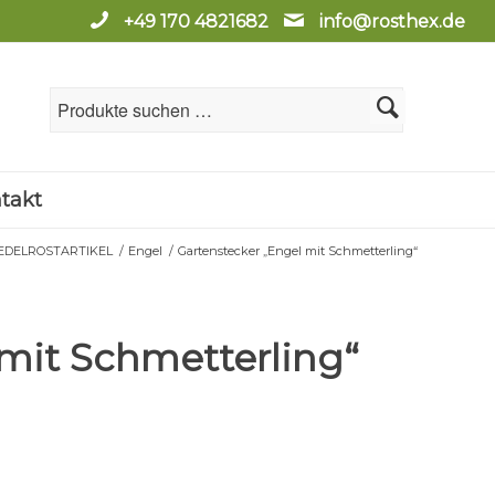
+49 170 4821682
info@rosthex.de
takt
EDELROSTARTIKEL
/
Engel
/
Gartenstecker „Engel mit Schmetterling“
mit Schmetterling“