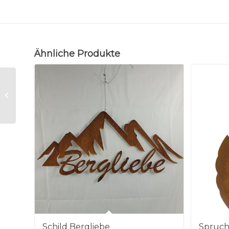
Ähnliche Produkte
Gartenstecker
„Frosch an Schilf“
Schild Bergliebe
Spruch