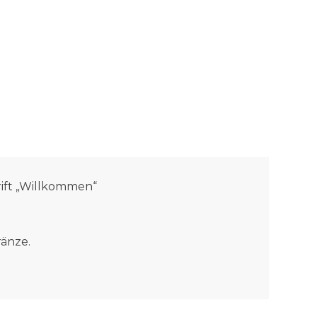
rift „Willkommen“
ränze.