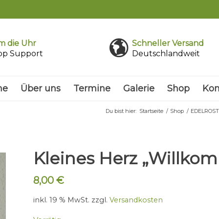
 die Uhr
Schneller Versand
pp Support
Deutschlandweit
me
Über uns
Termine
Galerie
Shop
Kon
Du bist hier:
Startseite
/
Shop
/
EDELROST
Kleines Herz „Willko
8,00
€
inkl. 19 % MwSt.
zzgl.
Versandkosten