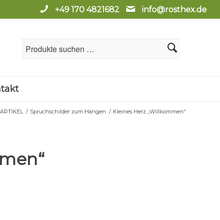
+49 170 4821682
info@rosthex.de
takt
ARTIKEL
/
Spruchschilder zum Hängen
/
Kleines Herz „Willkommen“
mmen“