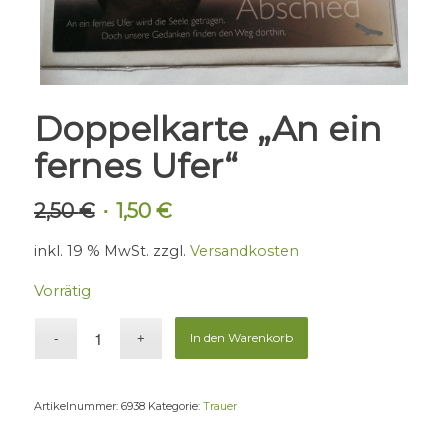
Doppelkarte „An ein
fernes Ufer“
2,50
€
1,50
€
Ursprünglicher
Aktueller
Preis
Preis
inkl. 19 % MwSt.
zzgl.
Versandkosten
war:
ist:
2,50 €
1,50 €.
Vorrätig
In den Warenkorb
Artikelnummer:
6938
Kategorie:
Trauer