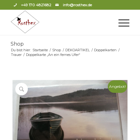
+49 170 4821682
info@rosthex.de
Shop
Du bist hier:
Startseite
/
Shop
/
DEKOARTIKEL
/
Doppelkarten
/
Trauer
/
Doppelkarte „An ein fernes Ufer“
Angebot!