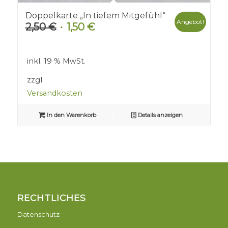
Doppelkarte „In tiefem Mitgefühl“
Angebot!
2,50
€
1,50
€
Ursprünglicher
Aktueller
Preis
Preis
war:
ist:
inkl. 19 % MwSt.
2,50 €
1,50 €.
zzgl.
Versandkosten
In den Warenkorb
Details anzeigen
RECHTLICHES
Datenschutz