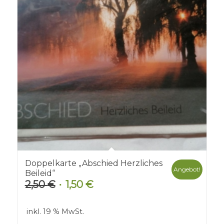
Doppelkarte „Abschied Herzliches
Angebot!
Beileid“
2,50
€
1,50
€
Ursprünglicher
Aktueller
Preis
Preis
war:
ist:
inkl. 19 % MwSt.
2,50 €
1,50 €.