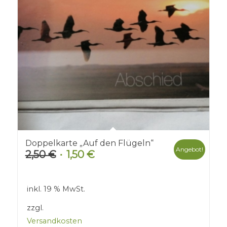
Doppelkarte „Auf den Flügeln“
Angebot!
2,50
€
1,50
€
Ursprünglicher
Aktueller
Preis
Preis
war:
ist:
inkl. 19 % MwSt.
2,50 €
1,50 €.
zzgl.
Versandkosten