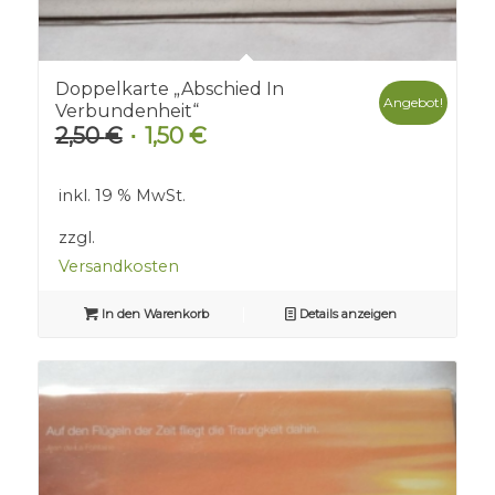
Doppelkarte „Abschied In
Angebot!
Verbundenheit“
2,50
€
1,50
€
Ursprünglicher
Aktueller
Preis
Preis
war:
ist:
inkl. 19 % MwSt.
2,50 €
1,50 €.
zzgl.
Versandkosten
In den Warenkorb
Details anzeigen